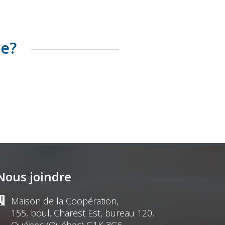
te?
Nous joindre
Maison de la Coopération,
155, boul. Charest Est, bureau 120,