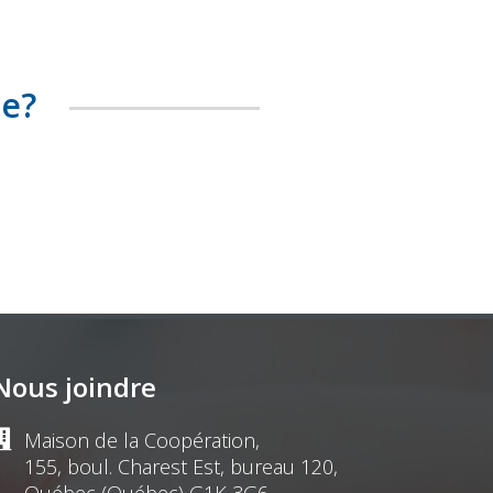
te?
Nous joindre
Maison de la Coopération,
155, boul. Charest Est, bureau 120,