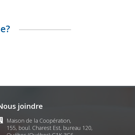
te?
Nous joindre
Maison de la Coopération,
155, boul. Charest Est, bureau 120,