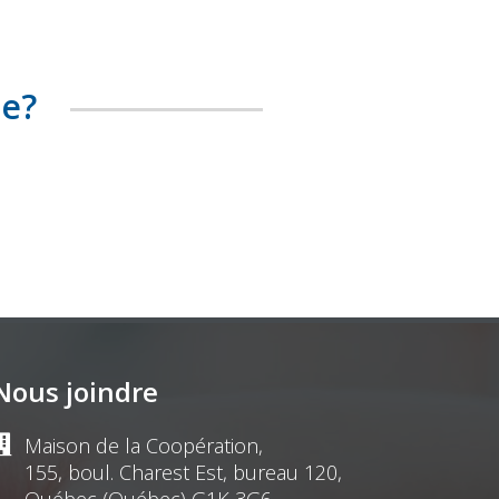
te?
Nous joindre
Maison de la Coopération,
155, boul. Charest Est, bureau 120,