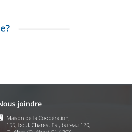
te?
Nous joindre
Maison de la Coopération,
155, boul. Charest Est, bureau 120,