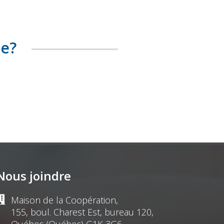
te?
Nous joindre
Maison de la Coopération,
155, boul. Charest Est, bureau 120,