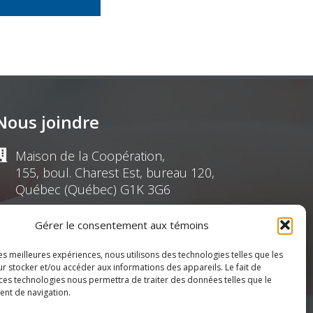
Nous joindre
Maison de la Coopération,
155, boul. Charest Est, bureau 120,
Québec (Québec) G1K 3G6
(418) 622-1001
Gérer le consentement aux témoins
les meilleures expériences, nous utilisons des technologies telles que les
1 (855) 837-9142
r stocker et/ou accéder aux informations des appareils. Le fait de
 ces technologies nous permettra de traiter des données telles que le
nt de navigation.
info@ressources.coop