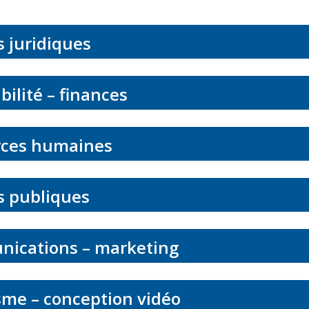
s juridiques
ilité – finances
ces humaines
s publiques
ications – marketing
me – conception vidéo