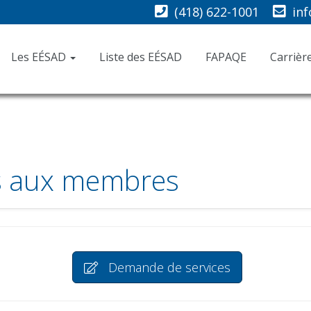
(418) 622-1001
in
Les EÉSAD
Liste des EÉSAD
FAPAQE
Carrièr
s aux membres
Demande de services