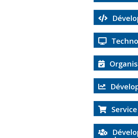
Dévelo
Technol
Organis
Dévelop
Service
Dévelop