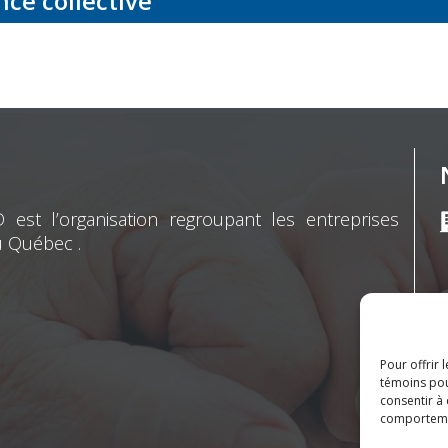
ce collective
st l’organisation regroupant les entreprises
u Québec .
Pour offrir 
témoins pou
consentir à
comporteme