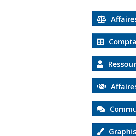
Affaire
Comptab
Ressour
Affaire
Commun
Graphis