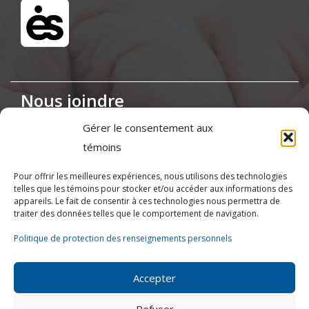
Nous joindre
Gérer le consentement aux
Maison de la Coopération,
témoins
155, boul. Charest Est, bureau 120, Québec
(Québec) G1K 3G6
Pour offrir les meilleures expériences, nous utilisons des technologies
telles que les témoins pour stocker et/ou accéder aux informations des
appareils. Le fait de consentir à ces technologies nous permettra de
(418) 622-1001
traiter des données telles que le comportement de navigation.
1 (855) 837-9142
Politique de protection des renseignements personnels
info@ressources.coop
Accepter
Refuser