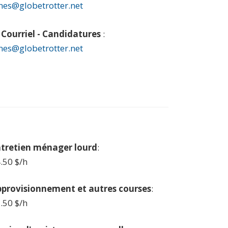
nes@globetrotter.net
Courriel - Candidatures
:
nes@globetrotter.net
tretien ménager lourd
:
.50 $/h
provisionnement et autres courses
:
.50 $/h