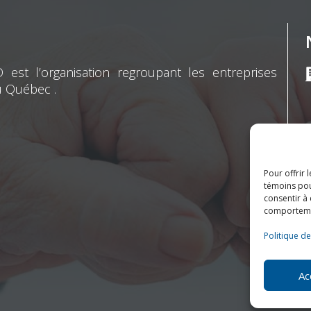
st l’organisation regroupant les entreprises
u Québec .
Pour offrir 
témoins pou
consentir à
comporteme
Politique d
Ac