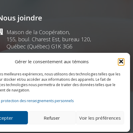
Nous joindre
Maison de la Coopération,
155, boul. Charest Est, bureau 120,
Québec (Québec) G1K 3G6
(418) 622-1001
Gérer le consentement aux témoins
les meilleures expériences, nous utilisons des technologies telles que les
1 (855) 837-9142
r stocker et/ou accéder aux informations des appareils. Le fait de
 ces technologies nous permettra de traiter des données telles que le
nt de navigation.
info@ressources.coop
e protection des renseignements personnels
Lundi au vendredi
8h30 à 16h30
cepter
Refuser
Voir les préférences