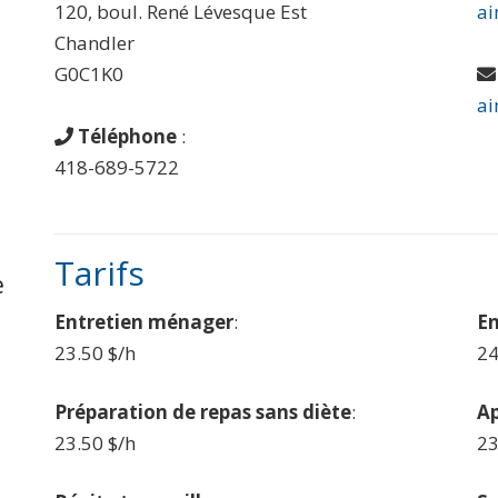
120, boul. René Lévesque Est
ai
Chandler
G0C1K0
ai
Téléphone
:
418-689-5722
Tarifs
e
Entretien ménager
:
En
23.50 $/h
24
Préparation de repas sans diète
:
Ap
23.50 $/h
23