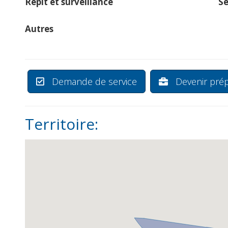
Répit et surveillance
Se
Autres
Demande de service
Devenir prép
Territoire: