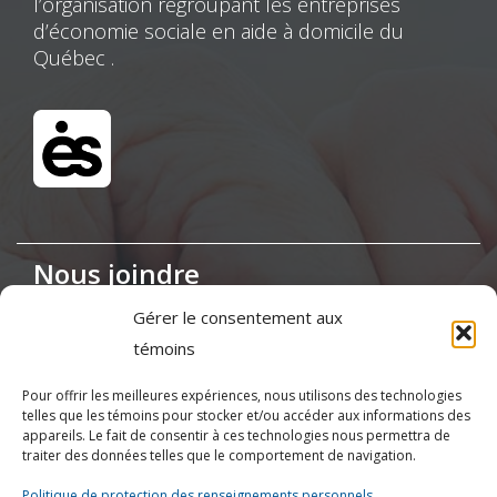
l’organisation regroupant les entreprises
d’économie sociale en aide à domicile du
Québec .
Nous joindre
Gérer le consentement aux
Maison de la Coopération,
témoins
155, boul. Charest Est, bureau 120, Québec
(Québec) G1K 3G6
Pour offrir les meilleures expériences, nous utilisons des technologies
telles que les témoins pour stocker et/ou accéder aux informations des
appareils. Le fait de consentir à ces technologies nous permettra de
(418) 622-1001
traiter des données telles que le comportement de navigation.
Politique de protection des renseignements personnels