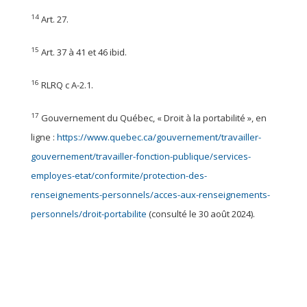
14
Art. 27.
15
Art. 37 à 41 et 46 ibid.
16
RLRQ c A-2.1.
17
Gouvernement du Québec, « Droit à la portabilité », en
ligne :
https://www.quebec.ca/gouvernement/travailler-
gouvernement/travailler-fonction-publique/services-
employes-etat/conformite/protection-des-
renseignements-personnels/acces-aux-renseignements-
personnels/droit-portabilite
(consulté le 30 août 2024).