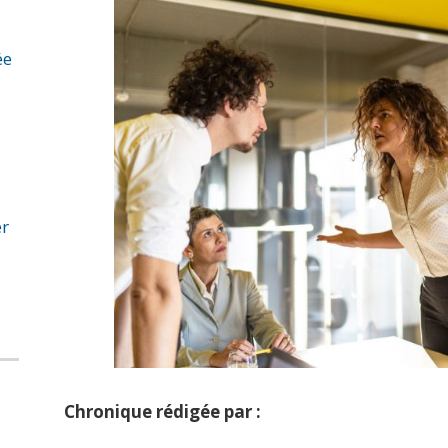
ée
er
Chronique rédigée par :