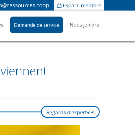
fo@ressources.coop
Espace membre
es
Nous joindre
Demande de service
viennent
Regards d’expert·e·s