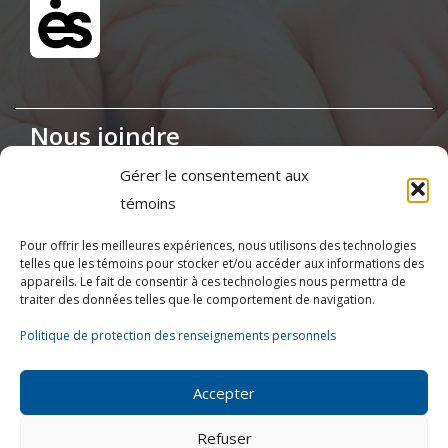
Nous joindre
Gérer le consentement aux
Maison de la Coopération,
témoins
155, boul. Charest Est, bureau 120, Québec
(Québec) G1K 3G6
Pour offrir les meilleures expériences, nous utilisons des technologies
telles que les témoins pour stocker et/ou accéder aux informations des
appareils. Le fait de consentir à ces technologies nous permettra de
(418) 622-1001
traiter des données telles que le comportement de navigation.
1 (855) 837-9142
Politique de protection des renseignements personnels
info@ressources.coop
Accepter
Refuser
Lundi au vendredi